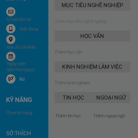
MỤC TIÊU NGHỀ NGHIỆP
HỌC VẤN
Thêm học vấn
KINH NGHIỆM LÀM VIỆC
Nữ
Thêm kinh nghiệm
TIN HỌC
NGOẠI NGỮ
KỸ NĂNG
SỞ THÍCH