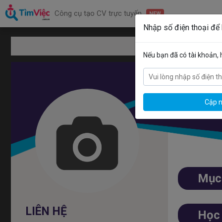
Công cụ tạo CV trực tuyến
NEW
Nhập số điện thoại để
Mẫu CV nhân viên
Nếu bạn đã có tài khoản,
Cập n
Mục 
LIÊN HỆ
Học