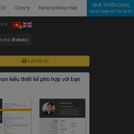
NHÀ TUYỂN DỤNG
 CV
Công ty
Đăng ký/Đăng nhập
Đăng Tuyển Và Tìm Hồ Sơ
 CV:
t chữ (
Roboto
)
Lưu hồ sơ
ọn kiểu thiết kế phù hợp với bạn