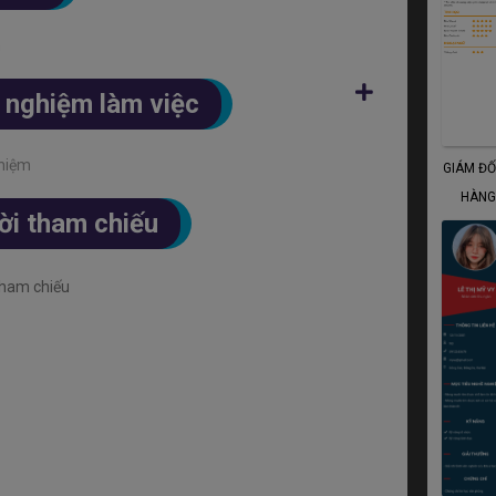
n
 nghiệm làm việc
hiệm
GIÁM Đ
HÀNG
i tham chiếu