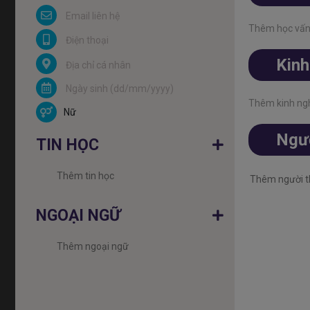
Thêm học vấ
Kinh
Thêm kinh ng
Nữ
Ngườ
TIN HỌC
NGOẠI NGỮ