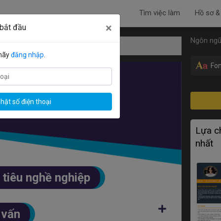
Tìm việc làm
Hồ sơ &
×
 bắt đầu
Ngôn ngữ
 Kinh doanh
 hãy
đăng nhập
.
Fon
hật số điện thoại
Nhân viên kinh doanh
Lựa ch
nhất
tiêu nghề nghiệp
 vấn