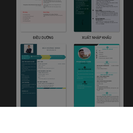
ĐIỀU DƯỠNG
XUẤT NHẬP KHẨU
NGÀNH LUẬT
LÁI XE