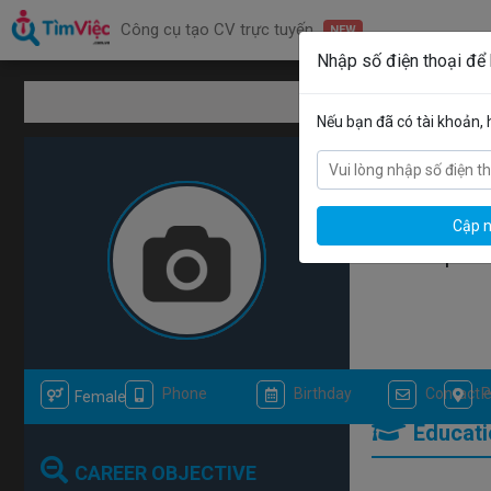
Công cụ tạo CV trực tuyến
NEW
Nhập số điện thoại để
Mẫu CV Lập tr
Nếu bạn đã có tài khoản,
Cập n
Developer
Female
Educati
CAREER OBJECTIVE