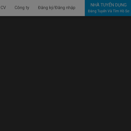
NHÀ TUYỂN DỤNG
 CV
Công ty
Đăng ký/Đăng nhập
Đăng Tuyển Và Tìm Hồ Sơ