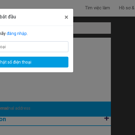
Tìm việc làm
Hồ sơ &
×
 bắt đầu
ình viên
 hãy
đăng nhập
.
hật số điện thoại
on