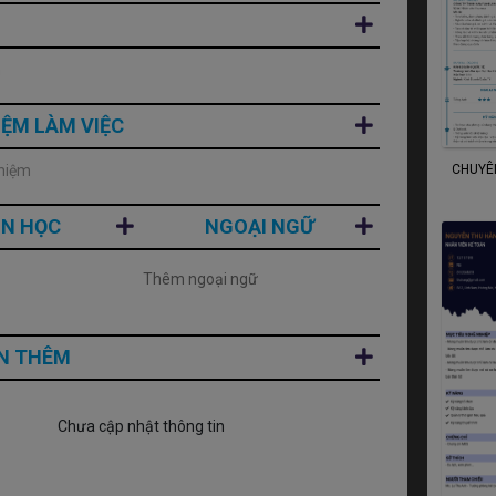
n
IỆM LÀM VIỆC
CHUYÊN
hiệm
IN HỌC
NGOẠI NGỮ
N THÊM
Chưa cập nhật thông tin