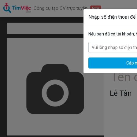
Công cụ tạo CV trực tuyến
NEW
Nhập số điện thoại để
Mẫu CV xin việ
Nếu bạn đã có tài khoản,
Cập n
Lễ Tân