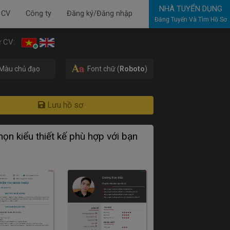
NHÀ TUYỂN DỤNG
 CV
Công ty
Đăng ký/Đăng nhập
Đăng Tuyển Và Tìm Hồ Sơ
 CV:
Màu chủ đạo
Font chữ (
Roboto
)
Lưu hồ sơ
ọn kiểu thiết kế phù hợp với bạn