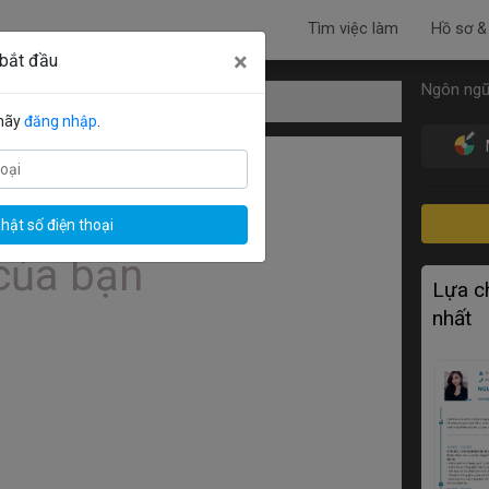
Tìm việc làm
Hồ sơ &
×
 bắt đầu
Ngôn ngữ
c Lễ tân
 hãy
đăng nhập
.
hật số điện thoại
Lựa ch
nhất