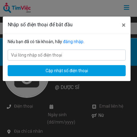
×
Nhập số điện thoại để bắt đầu
Mẫu CV Trình Dược Viên
Nếu bạn đã có tài khoản, hãy
đăng nhập
.
Cập nhật số điện thoại
@
DƯỢC SĨ



Nữ