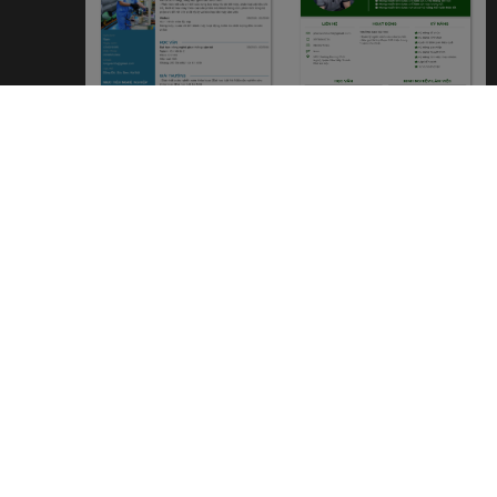
NGÀNH Ô TÔ
KẾ TOÁN TRƯỞNG