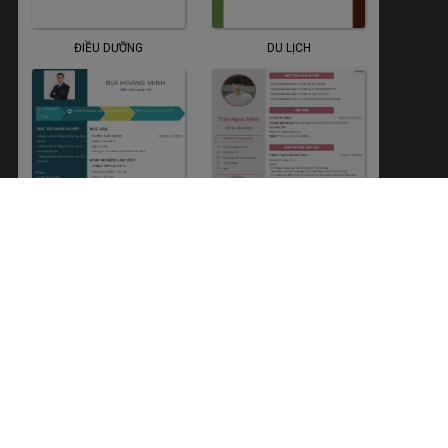
ĐIỀU DƯỠNG
DU LỊCH
NGÀNH LUẬT
KỸ SƯ XÂY DỰNG