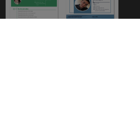
XIN VIỆC PHỤC VỤ
CƠ ĐIỆN TỬ