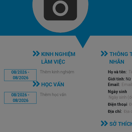
KINH NGHIỆM
THÔNG T
LÀM VIỆC
NHÂN
Thêm kinh nghiệm
Họ và tên:
08/2026 -
08/2026
Giới tính:
Nữ
HỌC VẤN
Email:
Ngày sinh
Thêm học vấn
08/2026 -
08/2026
Điện thoại
Địa chỉ:
SỞ THÍC