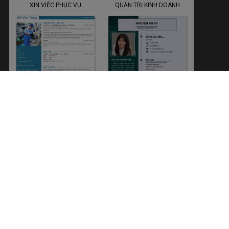
XIN VIỆC PHỤC VỤ
QUẢN TRỊ KINH DOANH
NGÀNH Ô TÔ
XUẤT NHẬP KHẨU