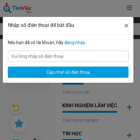
×
Nhập số điện thoại để bắt đầu
Mẫu CV Biên Tập Viên
Nếu bạn đã có tài khoản, hãy
đăng nhập
.
MỤC TIÊU NGHỀ NGHIỆP
Cập nhật số điện thoại
HỌC VẤN
Thêm học vấn
KINH NGHIỆM LÀM VIỆC
Thêm kinh nghiệm
TIN HỌC