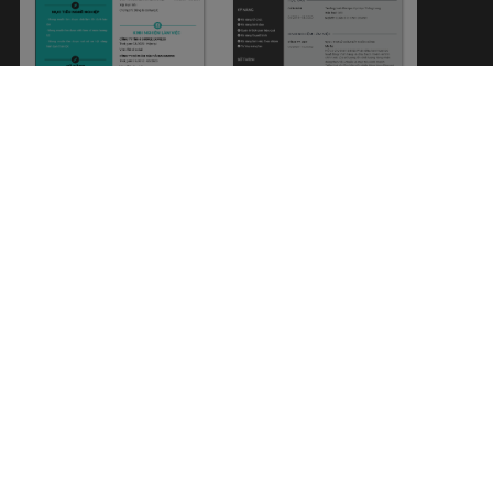
LÁI XE
TRƯỞNG PHÒNG HC NHÂN
SỰ