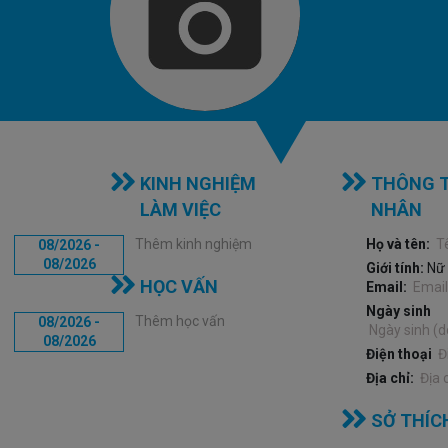
KINH NGHIỆM
THÔNG T
LÀM VIỆC
NHÂN
Thêm kinh nghiệm
Họ và tên:
08/2026 -
08/2026
Giới tính:
Nữ
HỌC VẤN
Email:
Ngày sinh
Thêm học vấn
08/2026 -
08/2026
Điện thoại
Địa chỉ:
SỞ THÍC