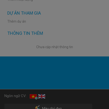
DỰ ÁN THAM GIA
Thêm dự án
THÔNG TIN THÊM
Chưa cập nhật thông tin
Ngôn ngữ CV:
Màu chủ đạo