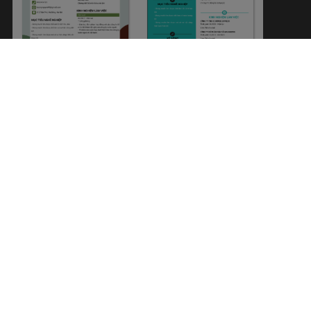
DU LỊCH
LÁI XE