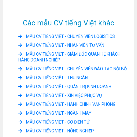
Các mẫu CV tiếng Việt khác
MẪU CV TIẾNG VIỆT - CHUYÊN VIÊN LOGISTICS
MẪU CV TIẾNG VIỆT - NHÂN VIÊN TƯ VẤN
MẪU CV TIẾNG VIỆT - GIÁM ĐỐC QUAN HỆ KHÁCH
HÀNG DOANH NGHIỆP
MẪU CV TIẾNG VIỆT - CHUYÊN VIÊN ĐÀO TẠO NỘI BỘ
MẪU CV TIẾNG VIỆT - THU NGÂN
MẪU CV TIẾNG VIỆT - QUẢN TRỊ KINH DOANH
MẪU CV TIẾNG VIỆT - XIN VIỆC PHỤC VỤ
MẪU CV TIẾNG VIỆT - HÀNH CHÍNH VĂN PHÒNG
MẪU CV TIẾNG VIỆT - NGÀNH MAY
MẪU CV TIẾNG VIỆT - CƠ ĐIỆN TỬ
MẪU CV TIẾNG VIỆT - NÔNG NGHIỆP