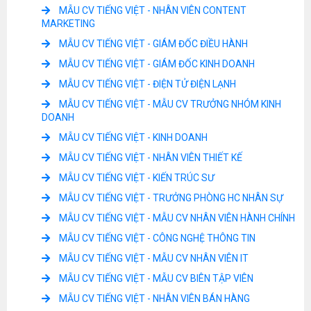
MẪU CV TIẾNG VIỆT - NHÂN VIÊN CONTENT
MARKETING
MẪU CV TIẾNG VIỆT - GIÁM ĐỐC ĐIỀU HÀNH
MẪU CV TIẾNG VIỆT - GIÁM ĐỐC KINH DOANH
MẪU CV TIẾNG VIỆT - ĐIỆN TỬ ĐIỆN LẠNH
MẪU CV TIẾNG VIỆT - MẪU CV TRƯỞNG NHÓM KINH
DOANH
MẪU CV TIẾNG VIỆT - KINH DOANH
MẪU CV TIẾNG VIỆT - NHÂN VIÊN THIẾT KẾ
MẪU CV TIẾNG VIỆT - KIẾN TRÚC SƯ
MẪU CV TIẾNG VIỆT - TRƯỞNG PHÒNG HC NHÂN SỰ
MẪU CV TIẾNG VIỆT - MẪU CV NHÂN VIÊN HÀNH CHÍNH
MẪU CV TIẾNG VIỆT - CÔNG NGHỆ THÔNG TIN
MẪU CV TIẾNG VIỆT - MẪU CV NHÂN VIÊN IT
MẪU CV TIẾNG VIỆT - MẪU CV BIÊN TẬP VIÊN
MẪU CV TIẾNG VIỆT - NHÂN VIÊN BÁN HÀNG