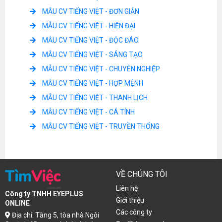
MẪU CV TIẾNG VIỆT - ĐƠN GIẢN
MẪU CV TIẾNG VIỆT - HIỆN ĐẠI
MẪU CV TIẾNG VIỆT - ĐỘC ĐÁO
MẪU CV TIẾNG VIỆT - SÁNG TẠO
MẪU CV TIẾNG VIỆT - CHUYÊN NGHIỆP
MẪU CV TIẾNG VIỆT - HỢP MỆNH
MẪU CV TIẾNG VIỆT - THANH LỊCH
MẪU CV TIẾNG VIỆT - CÁ TÍNH
MẪU CV TIẾNG VIỆT - TRUYỀN THỐNG
VỀ CHÚNG TÔI
Liên hệ
Công ty TNHH EYEPLUS
Giới thiệu
ONLINE
Các công ty
Địa chỉ: Tầng 5, tòa nhà Ngôi