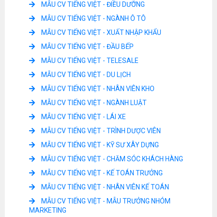
MẪU CV TIẾNG VIỆT - ĐIỀU DƯỠNG
MẪU CV TIẾNG VIỆT - NGÀNH Ô TÔ
MẪU CV TIẾNG VIỆT - XUẤT NHẬP KHẨU
MẪU CV TIẾNG VIỆT - ĐẦU BẾP
MẪU CV TIẾNG VIỆT - TELESALE
MẪU CV TIẾNG VIỆT - DU LỊCH
MẪU CV TIẾNG VIỆT - NHÂN VIÊN KHO
MẪU CV TIẾNG VIỆT - NGÀNH LUẬT
MẪU CV TIẾNG VIỆT - LÁI XE
MẪU CV TIẾNG VIỆT - TRÌNH DƯỢC VIÊN
MẪU CV TIẾNG VIỆT - KỸ SƯ XÂY DỰNG
MẪU CV TIẾNG VIỆT - CHĂM SÓC KHÁCH HÀNG
MẪU CV TIẾNG VIỆT - KẾ TOÁN TRƯỞNG
MẪU CV TIẾNG VIỆT - NHÂN VIÊN KẾ TOÁN
MẪU CV TIẾNG VIỆT - MẪU TRƯỞNG NHÓM
MARKETING