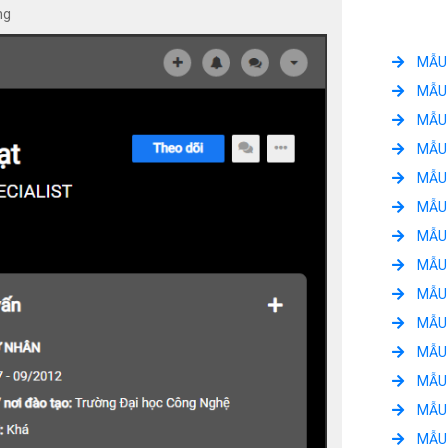
ng
MẪU 
MẪU 
MẪU 
MẪU 
MẪU 
MẪU 
MẪU 
MẪU 
MẪU 
MẪU 
MẪU 
MẪU 
MẪU 
MẪU 