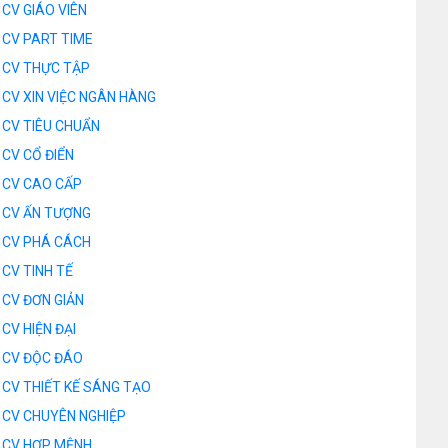
CV GIÁO VIÊN
CV PART TIME
CV THỰC TẬP
CV XIN VIỆC NGÂN HÀNG
CV TIÊU CHUẨN
CV CỔ ĐIỂN
CV CAO CẤP
CV ẤN TƯỢNG
CV PHÁ CÁCH
CV TINH TẾ
CV ĐƠN GIẢN
CV HIỆN ĐẠI
CV ĐỘC ĐÁO
CV THIẾT KẾ SÁNG TẠO
CV CHUYÊN NGHIỆP
CV HỢP MỆNH