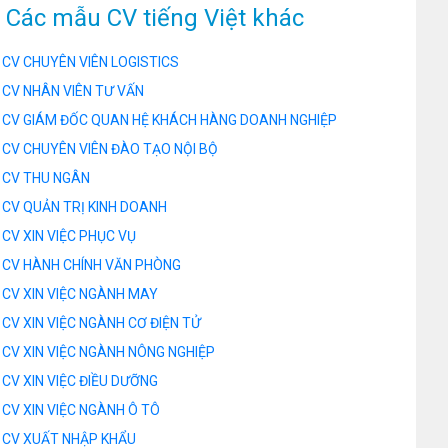
Các mẫu CV tiếng Việt khác
CV CHUYÊN VIÊN LOGISTICS
CV NHÂN VIÊN TƯ VẤN
CV GIÁM ĐỐC QUAN HỆ KHÁCH HÀNG DOANH NGHIỆP
CV CHUYÊN VIÊN ĐÀO TẠO NỘI BỘ
CV THU NGÂN
CV QUẢN TRỊ KINH DOANH
CV XIN VIỆC PHỤC VỤ
CV HÀNH CHÍNH VĂN PHÒNG
CV XIN VIỆC NGÀNH MAY
CV XIN VIỆC NGÀNH CƠ ĐIỆN TỬ
CV XIN VIỆC NGÀNH NÔNG NGHIỆP
CV XIN VIỆC ĐIỀU DƯỠNG
CV XIN VIỆC NGÀNH Ô TÔ
CV XUẤT NHẬP KHẨU