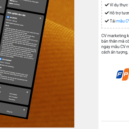
Ví dụ thực t
Hỗ trợ tươ
Tải
mẫu CV
CV marketing k
bản thân mà cò
ngay mẫu CV mar
cách ấn tượng,