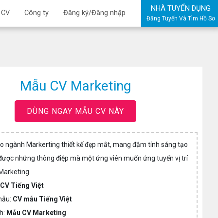
NHÀ TUYỂN DỤNG
 CV
Công ty
Đăng ký/Đăng nhập
Đăng Tuyển Và Tìm Hồ Sơ
Mẫu CV Marketing
DÙNG NGAY MẪU CV NÀY
 ngành Markerting thiết kế đẹp mắt, mang đậm tính sáng tạo
i được những thông điệp mà một ứng viên muốn ứng tuyển vị trí
Marketing.
:
CV Tiếng Việt
mẫu:
CV mẫu Tiếng Việt
h:
Mẫu CV Marketing