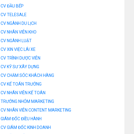
CV ĐẦU BẾP
CV TELESALE
CV NGÀNH DU LỊCH
CV NHÂN VIÊN KHO
CV NGÀNH LUẬT
CV XIN VIỆC LÁI XE
CV TRÌNH DƯỢC VIÊN
CV KỸ SƯ XÂY DỰNG
CV CHĂM SÓC KHÁCH HÀNG
CV KẾ TOÁN TRƯỞNG
CV NHÂN VIÊN KẾ TOÁN
 TRƯỞNG NHÓM MARKETING
CV NHÂN VIÊN CONTENT MARKETING
GIÁM ĐỐC ĐIỀU HÀNH
CV GIÁM ĐỐC KINH DOANH