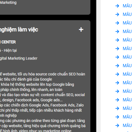
MẪU 
MẪU 
MẪU 
MẪU 
MẪU 
MẪU 
MẪU 
MẪU 
MẪU 
MẪU 
MẪU 
MẪU
MẪU 
MẪU 
MẪU 