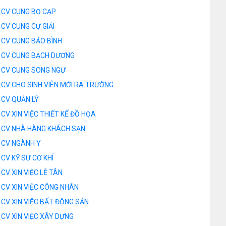
CV CUNG BỌ CẠP
CV CUNG CỰ GIẢI
CV CUNG BẢO BÌNH
CV CUNG BẠCH DƯƠNG
CV CUNG SONG NGƯ
CV CHO SINH VIÊN MỚI RA TRƯỜNG
CV QUẢN LÝ
CV XIN VIỆC THIẾT KẾ ĐỒ HỌA
CV NHÀ HÀNG KHÁCH SẠN
CV NGÀNH Y
CV KỸ SƯ CƠ KHÍ
CV XIN VIỆC LỄ TÂN
CV XIN VIỆC CÔNG NHÂN
CV XIN VIỆC BẤT ĐỘNG SẢN
CV XIN VIỆC XÂY DỰNG