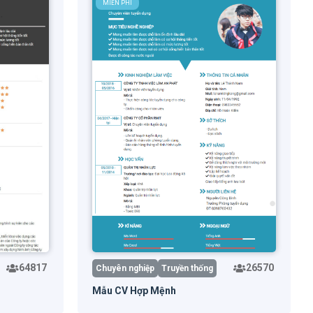
MIỄN PHÍ
64817
26570
Chuyên nghiệp
Truyền thống
Mẫu CV Hợp Mệnh
trước
Dùng mẫu
Xem trước