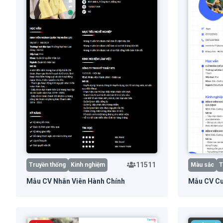
11511
Truyền thống
Kinh nghiệm
Màu sắc
T
Mẫu CV Nhân Viên Hành Chính
Mẫu CV C
Dùng mẫu
Xem trước
Dùn