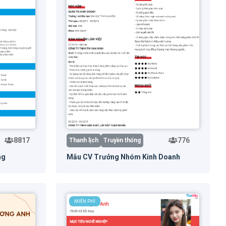
8817
776
Thanh lịch
Truyền thống
ng
Mẫu CV Trưởng Nhóm Kinh Doanh
trước
Dùng mẫu
Xem trước
MIỄN PHÍ