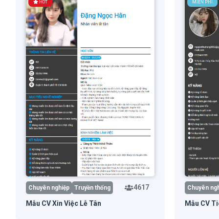
HOT
MIỄN PHÍ
4617
Chuyên nghiệp
Truyền thống
Chuyên ngh
Mẫu CV Xin Việc Lễ Tân
Mẫu CV Ti
Dùng mẫu
Xem trước
Dùn