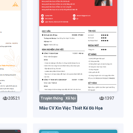
20521
1397
Truyền thống
Xã hội
Mẫu CV Xin Việc Thiết Kế Đồ Họa
trước
Dùng mẫu
Xem trước