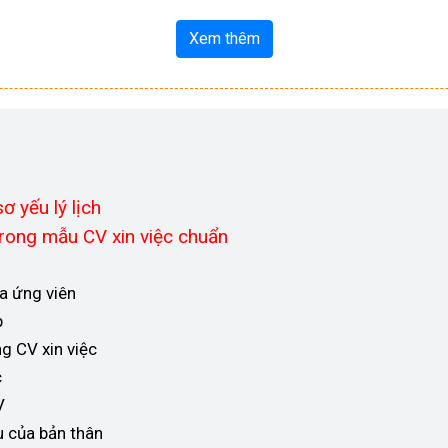
Xem thêm
ơ yếu lý lịch
trong mẫu CV xin việc chuẩn
a ứng viên
p
ng CV xin việc
c
V
 của bản thân