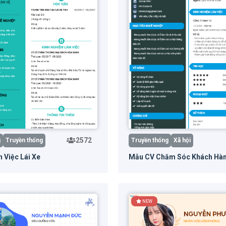
2572
g
Truyền thống
Truyền thống
Xã hội
 Việc Lái Xe
Mẫu CV Chăm Sóc Khách Hà
g mẫu
Xem trước
Dùng mẫu
Xem 
NEW