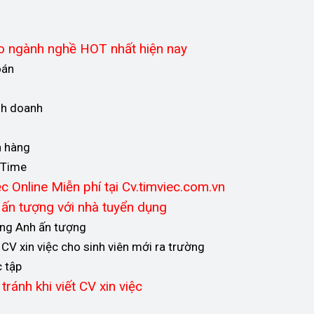
o ngành nghề HOT nhất hiện nay
oán
nh doanh
n hàng
 Time
c Online Miễn phí tại Cv.timviec.com.vn
y ấn tượng với nhà tuyển dụng
ếng Anh ấn tượng
CV xin việc cho sinh viên mới ra trường
c tập
tránh khi viết CV xin việc