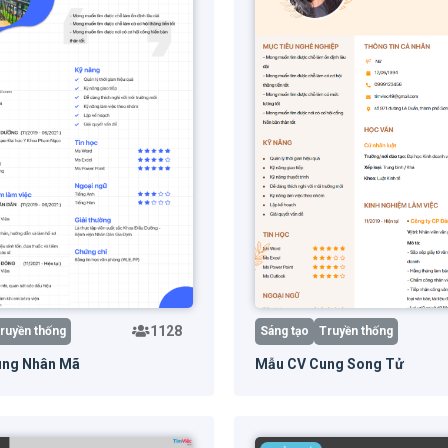
1128
ruyền thống
Sáng tạo
Truyền thống
ung Nhân Mã
Mẫu CV Cung Song Tử
g mẫu
Xem trước
Dùng mẫu
Xem 