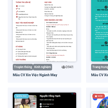
3941
Truyền thống
Kinh nghiệm
Trang trọn
Mẫu CV Xin Việc Ngành May
Mẫu CV Xin
Dùng mẫu
Xem trước
Dùn
MIỄN PHÍ
NEW