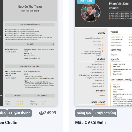
MIỄN PHÍ
34999
iệp
Truyền thống
Sáng tạo
Truyền thống
êu Chuẩn
Mẫu CV Cổ Điển
g mẫu
Xem trước
Dùng mẫu
Xem 